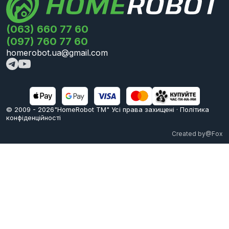
(063) 660 77 60
(097) 760 77 60
homerobot.ua@gmail.com
© 2009 -
2026
"HomeRobot ТМ" Усi права захищені
·
Політика
конфіденційності
Created by
@Fox