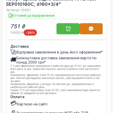
SEP010160C, d160x3/4"
Артикул:
29487
Готовий до відправлення
751 ₴
1 002 ₴
-26
%
Доставка
🚀
Відправка замовлення в день його оформлення*
Безкоштовна доставка замовлення вартістю
🚚
понад
2000
грн*
*
У разі оформлення замовлення в робочий день до 13:00, ми надішлемо
його цього ж дня. Зазвичай посилку можна отримати вже наступного
дня.
Замовлення, оформлені після 13:00, відправляються наступного робочого
дня. Але ми докладаємо максимум зусиль, щоб відправити його в той
же день.
Замовлення, оформлені у вихідні та святкові дні, відправляються в
найближчий робочий день.
Номер ТТН ми надішлемо після 20:00, коли замовлення буде повністю
зібране та передане службі доставки.
Оплата
💳
Карткою на сайті
📄
За реквізитами на рахунок ФОП або ТОВ