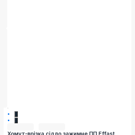
1
2
Хомут-врізка сідло зажимне ПП Effast