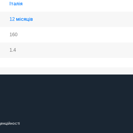
Італія
12 місяців
160
1.4
енційності