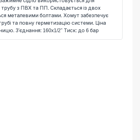
 Зажимне сідло використовується для
 трубу з ПВХ та ПП. Складається із двох
ться металевими болтами. Хомут забезпечує
трубі та повну герметизацію системи. Ціна
ицю. З'єднання: 160x1/2" Тиск: до 6 бар