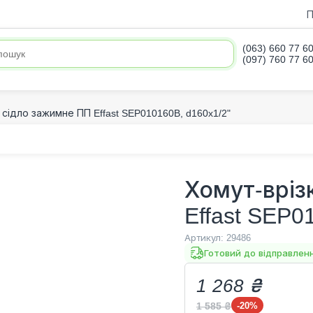
П
(063) 660 77 6
(097) 760 77 6
 сідло зажимне ПП Effast SEP010160B, d160x1/2"
Хомут-вріз
Effast SEP0
Артикул:
29486
Готовий до відправлен
1 268 ₴
1 585 ₴
-20
%