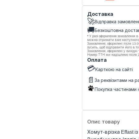
Доставка
🚀
Відправка замовлен
🚚
Безкоштовна доста
*
У разі оформлення замовлення в
можна отримати вже наступного
Замовлення, оформлені після 13:
зусиль, щоб відправити його в то
Замовлення, оформлені у вихідні
Номер ТТН ми надішлемо після 20
Оплата
💳
Карткою на сайті
📄
За реквізитами на 
Покупка частинами 
Опис товару
Хомут-врізка Effast 