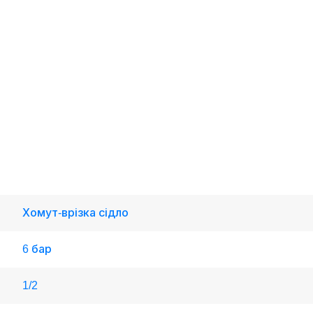
Хомут-врізка сідло
6 бар
1/2