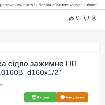
ро Компанію
Оплата та Доставка
Політика конфіденційності
0
0
ка сідло зажимне ПП
10160B, d160x1/2"
ня
В кошик
Консультант