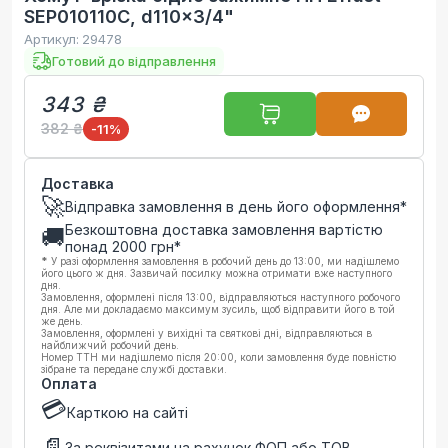
SEP010110C, d110x3/4"
Артикул:
29478
Готовий до відправлення
343 ₴
382 ₴
-11
%
Доставка
🚀
Відправка замовлення в день його оформлення*
Безкоштовна доставка замовлення вартістю
🚚
понад
2000
грн*
*
У разі оформлення замовлення в робочий день до 13:00, ми надішлемо
його цього ж дня. Зазвичай посилку можна отримати вже наступного
дня.
Замовлення, оформлені після 13:00, відправляються наступного робочого
дня. Але ми докладаємо максимум зусиль, щоб відправити його в той
же день.
Замовлення, оформлені у вихідні та святкові дні, відправляються в
найближчий робочий день.
Номер ТТН ми надішлемо після 20:00, коли замовлення буде повністю
зібране та передане службі доставки.
Оплата
💳
Карткою на сайті
📄
За реквізитами на рахунок ФОП або ТОВ