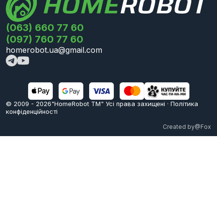
(063) 660 77 60
(097) 760 77 60
homerobot.ua@gmail.com
© 2009 -
2026
"HomeRobot ТМ" Усi права захищені
·
Політика
конфіденційності
Created by
@Fox