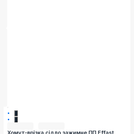
1
2
Хомут-врізка сідло зажимне ПП Effast