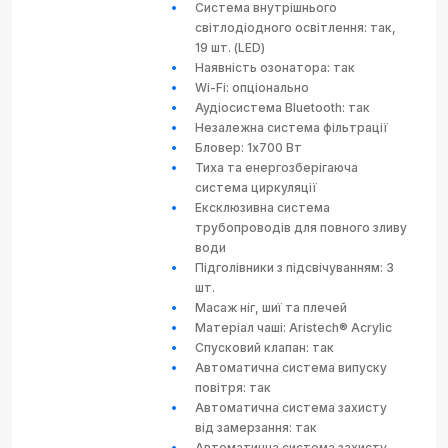
Система внутрішнього
світлодіодного освітлення: так,
19 шт. (LED)
Наявність озонатора: так
Wi-Fi: опціонально
Аудіосистема Bluetooth: так
Незалежна система фільтрації
Бловер: 1x700 Вт
Тиха та енергозберігаюча
система циркуляції
Ексклюзивна система
трубопроводів для повного зливу
води
Підголівники з підсвічуванням: 3
шт.
Масаж ніг, шиї та плечей
Матеріал чаші: Aristech® Acrylic
Спусковий клапан: так
Автоматична система випуску
повітря: так
Автоматична система захисту
від замерзання: так
Автоматична система захисту