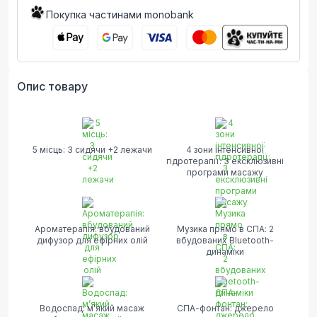
Покупка частинами monobank
Опис товару
5 місць: 3 сидячи +2 лежачи
4 зони інтенсивної
гідротерапії: 3 ексклюзивні
програми масажу
Ароматерапія: вбудований
Музика прямо в СПА: 2
дифузор для ефірних олій
вбудованих Bluetooth-
динаміки
Водоспад: м’який масаж
СПА-фонтан: джерело