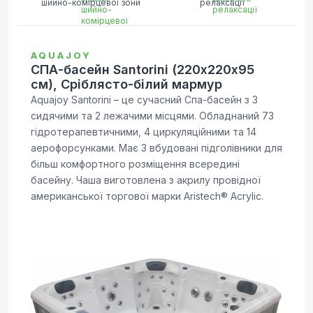
шийно-комірцевої зони
релаксації
AQUAJOY
СПА-басейн Santorini (220х220х95
см), Сріблясто-білий мармур
Aquajoy Santorini – це сучасний Спа-басейн з 3
сидячими та 2 лежачими місцями. Обладнаний 73
гідротерапевтичними, 4 циркуляційними та 14
аерофорсунками. Має 3 вбудовані підголівники для
більш комфортного розміщення всередині
басейну. Чаша виготовлена з акрилу провідної
американської торгової марки Aristech® Acrylic.