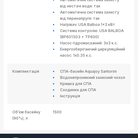
від нестачі води: так
Автоматична система захисту
від перенапруги: так
Нагрівач: USA Balboa 1x3 кВт
Система контролю: USA BALBOA
(BP6013G3 + TP600)
Насос гідромасажний: 3x3 к.с.
Енергозберігаючий циркуляційний
насос: 1x0.35 к.с.
Комплектація
СПА-басейн Aquajoy Santorini
Водонепроникний захисний чохол
Кришка для СПА
Сходинки для СПА
Інструкція
Об’єм басейну
1500
(90%), л