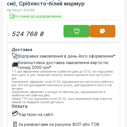
см), Сріблясто-білий мармур
Артикул:
40298
Готовий до відправлення
524 768 ₴
Доставка
🚀
Відправка замовлення в день його оформлення*
Безкоштовна доставка замовлення вартістю
🚚
понад
2000
грн*
*
У разі оформлення замовлення в робочий день до 13:00, ми надішлемо
його цього ж дня. Зазвичай посилку можна отримати вже наступного
дня.
Замовлення, оформлені після 13:00, відправляються наступного робочого
дня. Але ми докладаємо максимум зусиль, щоб відправити його в той
же день.
Замовлення, оформлені у вихідні та святкові дні, відправляються в
найближчий робочий день.
Номер ТТН ми надішлемо після 20:00, коли замовлення буде повністю
зібране та передане службі доставки.
Оплата
💳
Карткою на сайті
📄
За реквізитами на рахунок ФОП або ТОВ