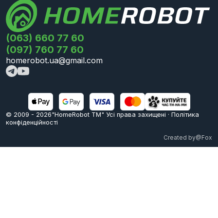
(063) 660 77 60
(097) 760 77 60
homerobot.ua@gmail.com
© 2009 -
2026
"HomeRobot ТМ" Усi права захищені
·
Політика
конфіденційності
Created by
@Fox