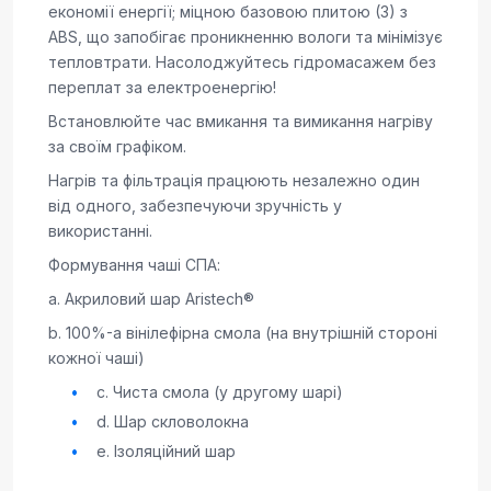
економії енергії; міцною базовою плитою (3) з
ABS, що запобігає проникненню вологи та мінімізує
тепловтрати. Насолоджуйтесь гідромасажем без
переплат за електроенергію!
Встановлюйте час вмикання та вимикання нагріву
за своїм графіком.
Нагрів та фільтрація працюють незалежно один
від одного, забезпечуючи зручність у
використанні.
Формування чаші СПА:
a. Акриловий шар Aristech®
b. 100%-а вінілефірна смола (на внутрішній стороні
кожної чаші)
c. Чиста смола (у другому шарі)
d. Шар скловолокна
e. Ізоляційний шар