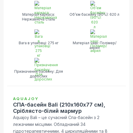
Матеріал каркаса:
Об’єм басейну (90%): 620 л
Нержавіюча сталь
Вага в упаковці: 275 кг
Матеріал чаші: Полімер/
акрил
Призначення басейну: Для
дорослих
AQUAJOY
СПА-басейн Bali (210х160х77 см),
Сріблясто-білий мармур
Aquajoy Bali – це сучасний Спа-басейн з 2
лежачими місцями. Обладнаний 34
гідротерапевтичними, 4 циркуляційними та 8