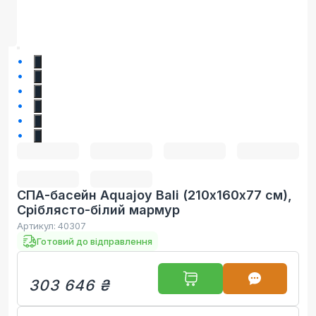
1
2
3
4
5
6
СПА-басейн Aquajoy Bali (210х160х77 см),
Сріблясто-білий мармур
Артикул:
40307
Готовий до відправлення
303 646 ₴