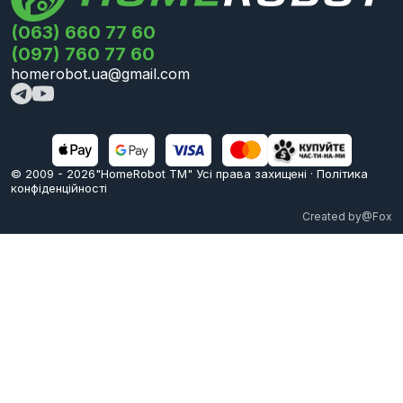
(063) 660 77 60
(097) 760 77 60
homerobot.ua@gmail.com
© 2009 -
2026
"HomeRobot ТМ" Усi права захищені
·
Політика
конфіденційності
Created by
@Fox