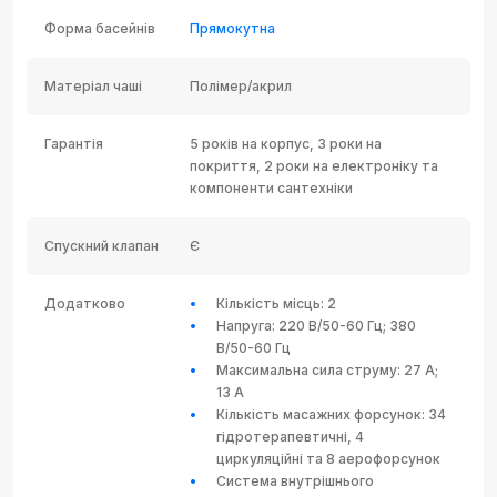
Форма басейнів
Прямокутна
Матеріал чаші
Полімер/акрил
Гарантія
5 років на корпус, 3 роки на
покриття, 2 роки на електроніку та
компоненти сантехніки
Спускний клапан
Є
Додатково
Кількість місць: 2
Напруга: 220 В/50-60 Гц; 380
В/50-60 Гц
Максимальна сила струму: 27 А;
13 А
Кількість масажних форсунок: 34
гідротерапевтичні, 4
циркуляційні та 8 аерофорсунок
Система внутрішнього