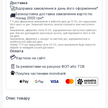
Доставка
🚀
Відправка замовлення в день його оформлення*
Безкоштовна доставка замовлення вартістю
🚚
понад
2000
грн*
*
У разі оформлення замовлення в робочий день до 13:00, ми надішлемо
його цього ж дня. Зазвичай посилку можна отримати вже наступного
дня.
Замовлення, оформлені після 13:00, відправляються наступного робочого
дня. Але ми докладаємо максимум зусиль, щоб відправити його в той
же день.
Замовлення, оформлені у вихідні та святкові дні, відправляються в
найближчий робочий день.
Номер ТТН ми надішлемо після 20:00, коли замовлення буде повністю
зібране та передане службі доставки.
Оплата
💳
Карткою на сайті
📄
За реквізитами на рахунок ФОП або ТОВ
Покупка частинами monobank
Опис товару