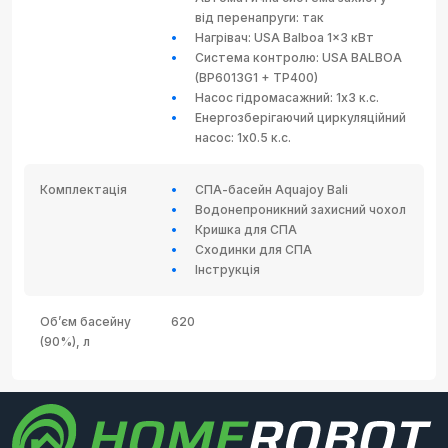
від перенапруги: так
Нагрівач: USA Balboa 1x3 кВт
Система контролю: USA BALBOA
(BP6013G1 + TP400)
Насос гідромасажний: 1x3 к.с.
Енергозберігаючий циркуляційний
насос: 1x0.5 к.с.
Комплектація
СПА-басейн Aquajoy Bali
Водонепроникний захисний чохол
Кришка для СПА
Сходинки для СПА
Інструкція
Об’єм басейну
620
(90%), л