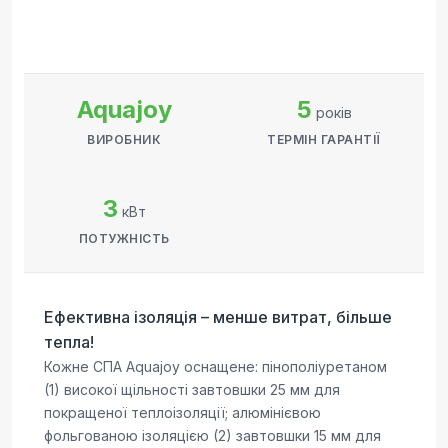
Aquajoy
5
років
ВИРОБНИК
ТЕРМІН ГАРАНТІЇ
3
кВт
ПОТУЖНІСТЬ
Ефективна ізоляція – менше витрат, більше
тепла!
Кожне СПА Aquajoy оснащене: пінополіуретаном
(1) високої щільності завтовшки 25 мм для
покращеної теплоізоляції; алюмінієвою
фольгованою ізоляцією (2) завтовшки 15 мм для