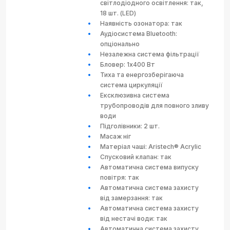
світлодіодного освітлення: так,
18 шт. (LED)
Наявність озонатора: так
Аудіосистема Bluetooth:
опціонально
Незалежна система фільтрації
Бловер: 1x400 Вт
Тиха та енергозберігаюча
система циркуляції
Ексклюзивна система
трубопроводів для повного зливу
води
Підголівники: 2 шт.
Масаж ніг
Матеріал чаші: Aristech® Acrylic
Спусковий клапан: так
Автоматична система випуску
повітря: так
Автоматична система захисту
від замерзання: так
Автоматична система захисту
від нестачі води: так
Автоматична система захисту