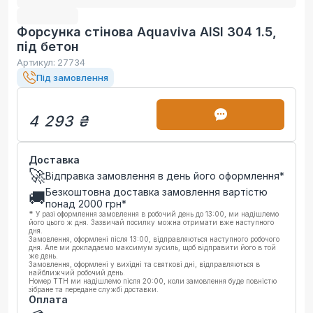
Форсунка стінова Aquaviva AISI 304 1.5,
під бетон
Артикул:
27734
Під замовлення
4 293 ₴
Доставка
🚀
Відправка замовлення в день його оформлення*
Безкоштовна доставка замовлення вартістю
🚚
понад
2000
грн*
*
У разі оформлення замовлення в робочий день до 13:00, ми надішлемо
його цього ж дня. Зазвичай посилку можна отримати вже наступного
дня.
Замовлення, оформлені після 13:00, відправляються наступного робочого
дня. Але ми докладаємо максимум зусиль, щоб відправити його в той
же день.
Замовлення, оформлені у вихідні та святкові дні, відправляються в
найближчий робочий день.
Номер ТТН ми надішлемо після 20:00, коли замовлення буде повністю
зібране та передане службі доставки.
Оплата