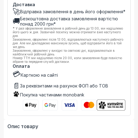
Доставка
🚀
Відправка замовлення в день його оформлення*
Безкоштовна доставка замовлення вартістю
🚚
понад
2000
грн*
*
У разі оформлення замовлення в робочий день до 13:00, ми надішлемо
його цього ж дня. Зазвичай посилку можна отримати вже наступного
дня.
Замовлення, оформлені після 13:00, відправляються наступного робочого
дня. Але ми докладаємо максимум зусиль, щоб відправити його в той
же день.
Замовлення, оформлені у вихідні та святкові дні, відправляються в
найближчий робочий день.
Номер ТТН ми надішлемо після 20:00, коли замовлення буде повністю
зібране та передане службі доставки.
Оплата
💳
Карткою на сайті
📄
За реквізитами на рахунок ФОП або ТОВ
Покупка частинами monobank
Опис товару