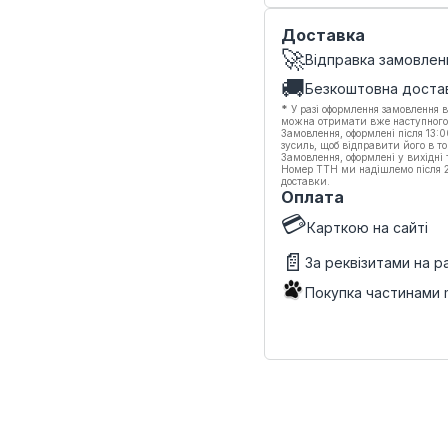
Доставка
🚀
Відправка замовлен
🚚
Безкоштовна доста
*
У разі оформлення замовлення в
можна отримати вже наступного
Замовлення, оформлені після 13:
зусиль, щоб відправити його в то
Замовлення, оформлені у вихідні
Номер ТТН ми надішлемо після 20
доставки.
Оплата
💳
Карткою на сайті
📄
За реквізитами на 
Покупка частинами