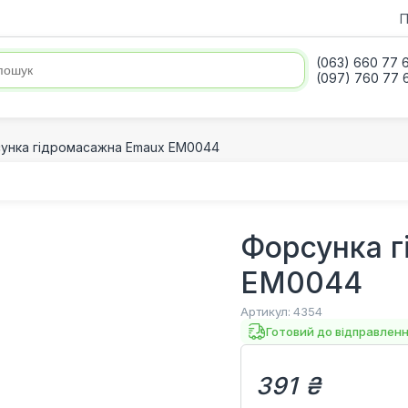
П
(063) 660 77 
(097) 760 77 
унка гідромасажна Emaux EM0044
Форсунка 
EM0044
Артикул:
4354
Готовий до відправлен
391 ₴