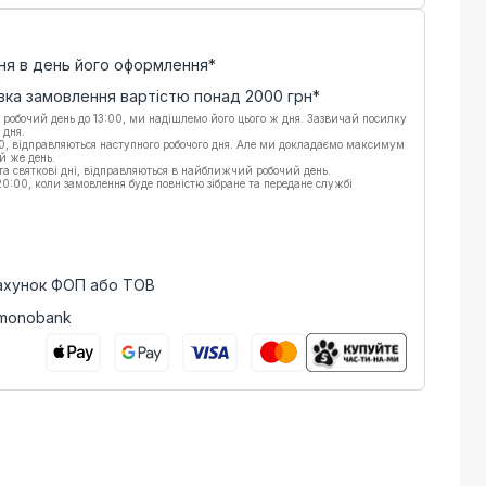
ня в день його оформлення*
вка замовлення вартістю понад
2000
грн*
 робочий день до 13:00, ми надішлемо його цього ж дня. Зазвичай посилку
 дня.
00, відправляються наступного робочого дня. Але ми докладаємо максимум
й же день.
 та святкові дні, відправляються в найближчий робочий день.
:00, коли замовлення буде повністю зібране та передане службі
рахунок ФОП або ТОВ
 monobank