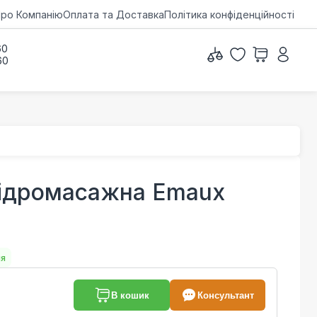
ро Компанію
Оплата та Доставка
Політика конфіденційності
60
60
гідромасажна Emaux
ня
В кошик
Консультант