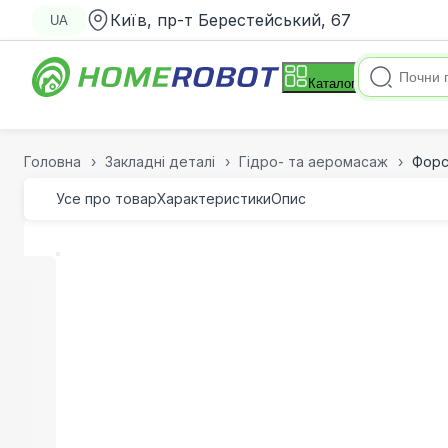
Київ, пр-т Берестейський, 67
UA
Каталог
Головна
Закладні деталі
Гідро- та аеромасаж
Форс
Усе про товар
Характеристики
Опис