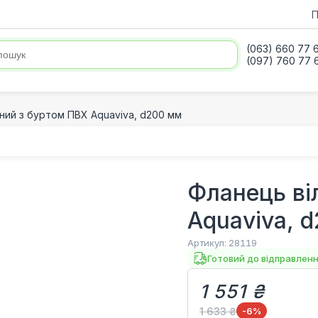
П
(063) 660 77 
(097) 760 77 
ний з буртом ПВХ Aquaviva, d200 мм
Фланець ві
Aquaviva, 
Артикул:
28119
Готовий до відправлен
1 551 ₴
1 633 ₴
-6
%