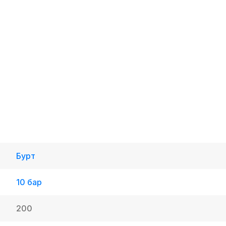
Бурт
10 бар
200