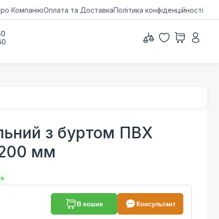
ро Компанію
Оплата та Доставка
Політика конфіденційності
60
60
льний з буртом ПВХ
d200 мм
ня
В кошик
Консультант