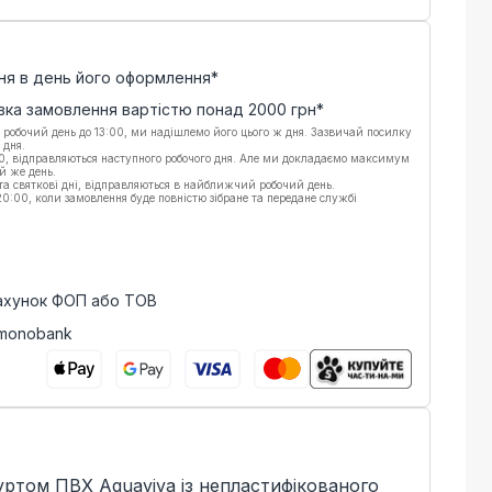
ня в день його оформлення*
вка замовлення вартістю понад
2000
грн*
 робочий день до 13:00, ми надішлемо його цього ж дня. Зазвичай посилку
 дня.
00, відправляються наступного робочого дня. Але ми докладаємо максимум
й же день.
 та святкові дні, відправляються в найближчий робочий день.
:00, коли замовлення буде повністю зібране та передане службі
рахунок ФОП або ТОВ
 monobank
уртом ПВХ Aquaviva із непластифікованого