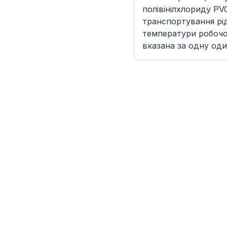
полівінілхлориду PV
транспортування рід
температури робочої
вказана за одну од