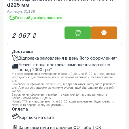
d225 мм
Артикул:
31138
Готовий до відправлення
2 067 ₴
Доставка
🚀
Відправка замовлення в день його оформлення*
Безкоштовна доставка замовлення вартістю
🚚
понад
2000
грн*
*
У разі оформлення замовлення в робочий день до 13:00, ми надішлемо
його цього ж дня. Зазвичай посилку можна отримати вже наступного
дня.
Замовлення, оформлені після 13:00, відправляються наступного робочого
дня. Але ми докладаємо максимум зусиль, щоб відправити його в той
же день.
Замовлення, оформлені у вихідні та святкові дні, відправляються в
найближчий робочий день.
Номер ТТН ми надішлемо після 20:00, коли замовлення буде повністю
зібране та передане службі доставки.
Оплата
💳
Карткою на сайті
📄
За реквізитами на рахунок ФОП або ТОВ