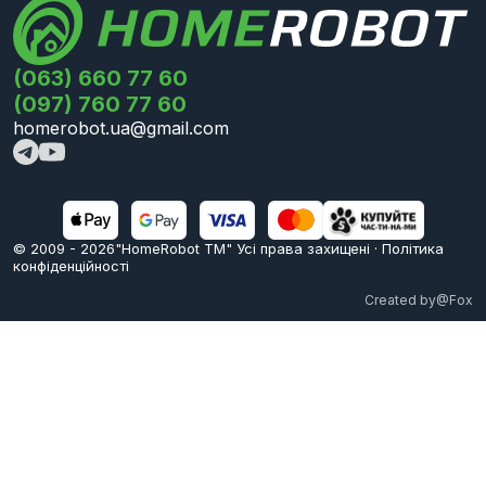
(063) 660 77 60
(097) 760 77 60
homerobot.ua@gmail.com
© 2009 -
2026
"HomeRobot ТМ" Усi права захищені
·
Політика
конфіденційності
Created by
@Fox