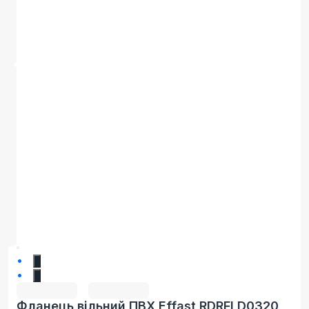
1
2
Фланець вільний ПВХ Effast RDRFLD0320,