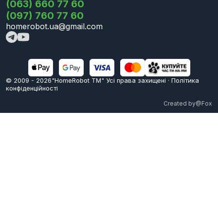
(063) 660 77 60
(097) 760 77 60
homerobot.ua@gmail.com
© 2009 -
2026
"HomeRobot ТМ" Усi права захищені
·
Політика
конфіденційності
Created by
@Fox