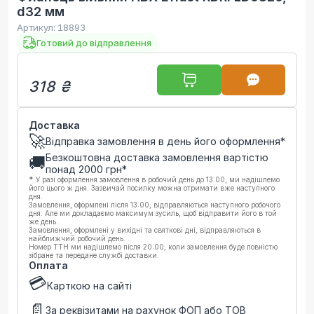
d32 мм
Артикул:
18893
Готовий до відправлення
318 ₴
Доставка
🚀
Відправка замовлення в день його оформлення*
Безкоштовна доставка замовлення вартістю
🚚
понад
2000
грн*
*
У разі оформлення замовлення в робочий день до 13:00, ми надішлемо
його цього ж дня. Зазвичай посилку можна отримати вже наступного
дня.
Замовлення, оформлені після 13:00, відправляються наступного робочого
дня. Але ми докладаємо максимум зусиль, щоб відправити його в той
же день.
Замовлення, оформлені у вихідні та святкові дні, відправляються в
найближчий робочий день.
Номер ТТН ми надішлемо після 20:00, коли замовлення буде повністю
зібране та передане службі доставки.
Оплата
💳
Карткою на сайті
📄
За реквізитами на рахунок ФОП або ТОВ