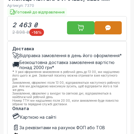
Артикул:
7370
Готовий до відправлення
2 463 ₴
2 898 ₴
-16
%
Доставка
🚀
Відправка замовлення в день його оформлення*
Безкоштовна доставка замовлення вартістю
🚚
понад
2000
грн*
*
У разі оформлення замовлення в робочий день до 13:00, ми надішлемо
його цього ж дня. Зазвичай посилку можна отримати вже наступного
дня.
Замовлення, оформлені після 13:00, відправляються наступного робочого
дня. Але ми докладаємо максимум зусиль, щоб відправити його в той
же день.
Замовлення, оформлені у вихідні та святкові дні, відправляються в
найближчий робочий день.
Номер ТТН ми надішлемо після 20:00, коли замовлення буде повністю
зібране та передане службі доставки.
Оплата
💳
Карткою на сайті
📄
За реквізитами на рахунок ФОП або ТОВ