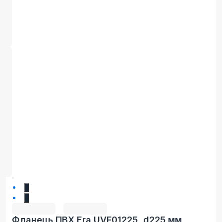
1
2
Фланець ПВХ Era UVF01225, d225 мм