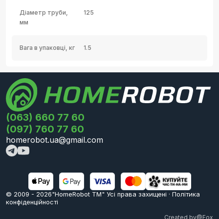
Діаметр труби,
125
мм
Вага в упаковці, кг
1.5
(063) 660 77 60
(097) 760 77 60
homerobot.ua@gmail.com
© 2009 -
2026
"HomeRobot ТМ" Усi права захищені
·
Політика
конфіденційності
Created by
@Fox