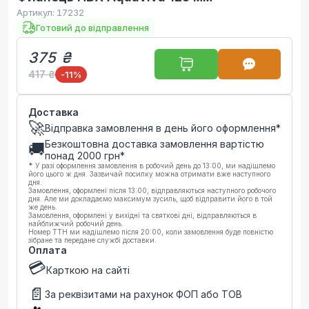
Артикул:
17232
Готовий до відправлення
375 ₴
417 ₴
-11
%
Доставка
🚀
Відправка замовлення в день його оформлення*
Безкоштовна доставка замовлення вартістю
🚚
понад
2000
грн*
*
У разі оформлення замовлення в робочий день до 13:00, ми надішлемо
його цього ж дня. Зазвичай посилку можна отримати вже наступного
дня.
Замовлення, оформлені після 13:00, відправляються наступного робочого
дня. Але ми докладаємо максимум зусиль, щоб відправити його в той
же день.
Замовлення, оформлені у вихідні та святкові дні, відправляються в
найближчий робочий день.
Номер ТТН ми надішлемо після 20:00, коли замовлення буде повністю
зібране та передане службі доставки.
Оплата
💳
Карткою на сайті
📄
За реквізитами на рахунок ФОП або ТОВ