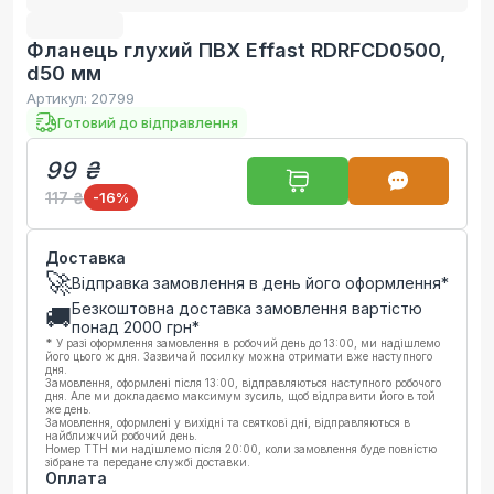
Фланець глухий ПВХ Effast RDRFCD0500,
d50 мм
Артикул:
20799
Готовий до відправлення
99 ₴
117 ₴
-16
%
Доставка
🚀
Відправка замовлення в день його оформлення*
Безкоштовна доставка замовлення вартістю
🚚
понад
2000
грн*
*
У разі оформлення замовлення в робочий день до 13:00, ми надішлемо
його цього ж дня. Зазвичай посилку можна отримати вже наступного
дня.
Замовлення, оформлені після 13:00, відправляються наступного робочого
дня. Але ми докладаємо максимум зусиль, щоб відправити його в той
же день.
Замовлення, оформлені у вихідні та святкові дні, відправляються в
найближчий робочий день.
Номер ТТН ми надішлемо після 20:00, коли замовлення буде повністю
зібране та передане службі доставки.
Оплата