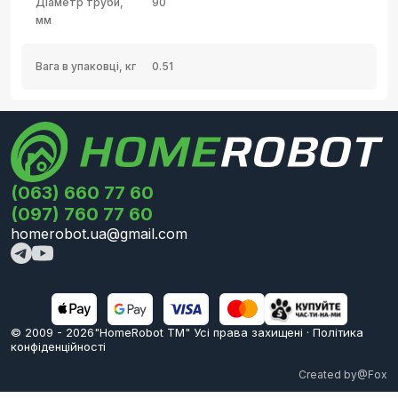
Діаметр труби,
90
мм
Вага в упаковці, кг
0.51
(063) 660 77 60
(097) 760 77 60
homerobot.ua@gmail.com
© 2009 -
2026
"HomeRobot ТМ" Усi права захищені
·
Політика
конфіденційності
Created by
@Fox