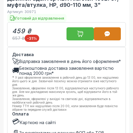
муфта/втулка, НР, d90-110 мм, 3"
Артикул:
30971
Готовий до відправлення
459 ₴
657 ₴
-31
%
Доставка
🚀
Відправка замовлення в день його оформлення*
Безкоштовна доставка замовлення вартістю
🚚
понад
2000
грн*
*
У разі оформлення замовлення в робочий день до 13:00, ми надішлемо
його цього ж дня. Зазвичай посилку можна отримати вже наступного
дня.
Замовлення, оформлені після 13:00, відправляються наступного робочого
дня. Але ми докладаємо максимум зусиль, щоб відправити його в той
же день.
Замовлення, оформлені у вихідні та святкові дні, відправляються в
найближчий робочий день.
Номер ТТН ми надішлемо після 20:00, коли замовлення буде повністю
зібране та передане службі доставки.
Оплата
💳
Карткою на сайті
📄
За реквізитами на рахунок ФОП або ТОВ