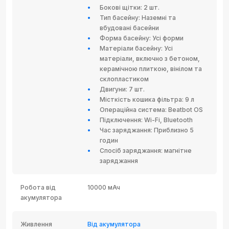
Бокові щітки: 2 шт.
Тип басейну: Наземні та
вбудовані басейни
Форма басейну: Усі форми
Матеріали басейну: Усі
матеріали, включно з бетоном,
керамічною плиткою, вінілом та
склопластиком
Двигуни: 7 шт.
Місткість кошика фільтра: 9 л
Операційна система: Beatbot OS
Підключення: Wi-Fi, Bluetooth
Час заряджання: Приблизно 5
годин
Спосіб заряджання: магнітне
заряджання
Робота від
10000 мАч
акумулятора
Живлення
Від акумулятора