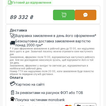
Готовий до відправлення
89 332 ₴
Доставка
🚀
Відправка замовлення в день його оформлення*
Безкоштовна доставка замовлення вартістю
🚚
понад
2000
грн*
*
У разі оформлення замовлення в робочий день до 13:00, ми надішлемо
його цього ж дня. Зазвичай посилку можна отримати вже наступного
дня.
Замовлення, оформлені після 13:00, відправляються наступного робочого
дня. Але ми докладаємо максимум зусиль, щоб відправити його в той
же день.
Замовлення, оформлені у вихідні та святкові дні, відправляються в
найближчий робочий день.
Номер ТТН ми надішлемо після 20:00, коли замовлення буде повністю
зібране та передане службі доставки.
Оплата
💳
Карткою на сайті
📄
За реквізитами на рахунок ФОП або ТОВ
Покупка частинами monobank