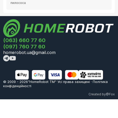
пилососа
(063) 660 77 60
(097) 760 77 60
homerobot.ua@gmail.com
© 2009 -
2026
"HomeRobot ТМ" Усi права захищені
·
Політика
конфіденційності
Created by
@Fox