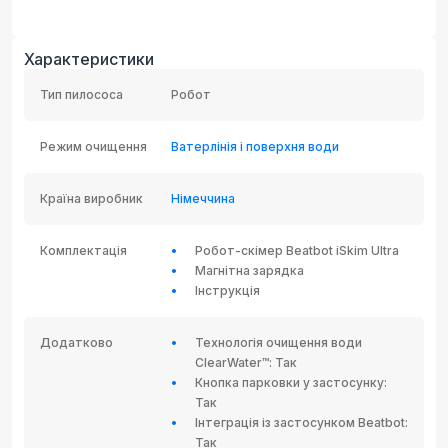
Характеристики
Тип пилососа
Робот
Режим очищення
Ватерлінія і поверхня води
Країна виробник
Німеччина
Комплектація
Робот-скімер Beatbot iSkim Ultra
Магнітна зарядка
Інструкція
Додатково
Технологія очищення води
ClearWater™: Так
Кнопка парковки у застосунку:
Так
Інтеграція із застосунком Beatbot:
Так