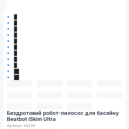
1
2
3
4
5
6
7
8
9
10
11
Бездротовий робот-пилосос для басейну
Beatbot iSkim Ultra
Артикул:
42439