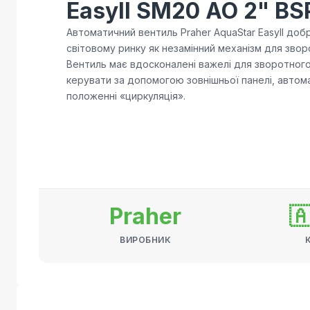
EasyII SM20 AO 2" BS
Автоматичний вентиль Praher AquaStar EasyII до
світовому ринку як незамінний механізм для зво
Вентиль має вдосконалені важелі для зворотног
керувати за допомогою зовнішньої панелі, автома
положенні «циркуляція».
Praher

ВИРОБНИК