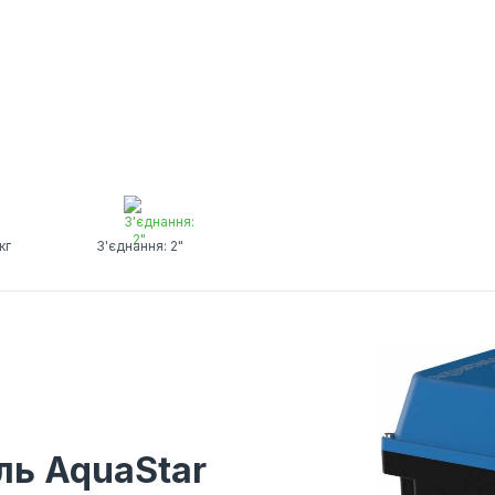
кг
З'єднання: 2"
ль AquaStar