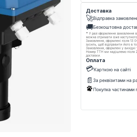
Доставка
🚀
Відправка замовлен
🚚
Безкоштовна доста
*
У разі оформлення замовлення в
можна отримати вже наступного
Замовлення, оформлені після 13:
зусиль, щоб відправити його в то
Замовлення, оформлені у вихідні
Номер ТТН ми надішлемо після 20
доставки.
Оплата
💳
Карткою на сайті
📄
За реквізитами на 
Покупка частинами