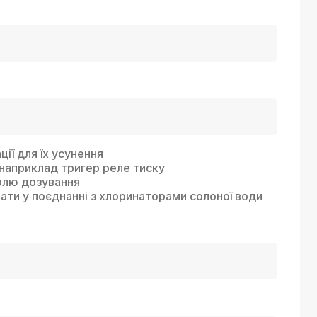
ії для їх усунення
 наприклад тригер реле тиску
олю дозування
и у поєднанні з хлоринаторами солоної води