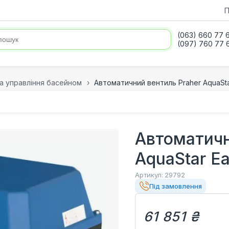
П
(063) 660 77 
(097) 760 77 
а управління басейном
Автоматичний вентиль Praher AquaSta
Автоматичн
AquaStar E
Артикул:
29792
Під замовлення
61 851 ₴