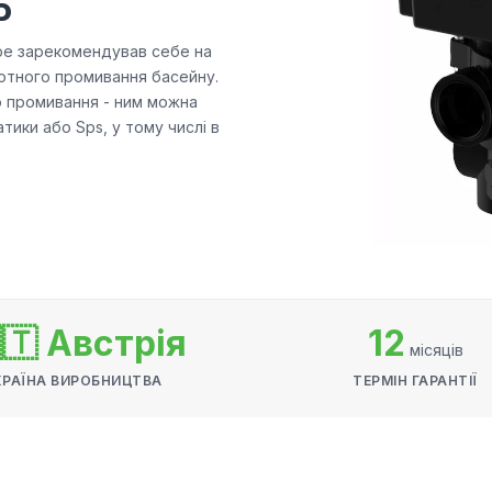
P
бре зарекомендував себе на
ротного промивання басейну.
о промивання - ним можна
тики або Sps, у тому числі в
🇹 Австрія
12
місяців
КРАЇНА ВИРОБНИЦТВА
ТЕРМІН ГАРАНТІЇ