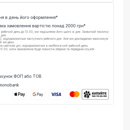
ня в день його оформлення*
вка замовлення вартістю понад
2000
грн*
 робочий день до 13:00, ми надішлемо його цього ж дня. Зазвичай посилку
 дня.
00, відправляються наступного робочого дня. Але ми докладаємо максимум
й же день.
 та святкові дні, відправляються в найближчий робочий день.
:00, коли замовлення буде повністю зібране та передане службі
рахунок ФОП або ТОВ
 monobank