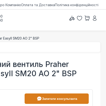
ро Компанію
Оплата та Доставка
Політика конфіденційності
60
60
r EasyII SM20 AO 2" BSP
ий вентиль Praher
asyII SM20 AO 2" BSP
Запитати консультанта