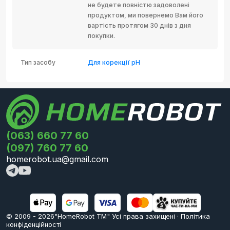
не будете повністю задоволені
продуктом, ми повернемо Вам його
вартість протягом 30 днів з дня
покупки.
Тип засобу
Для корекції рH
(063) 660 77 60
(097) 760 77 60
homerobot.ua@gmail.com
© 2009 -
2026
"HomeRobot ТМ" Усi права захищені
·
Політика
конфіденційності