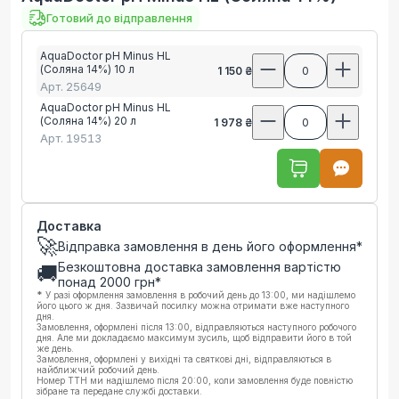
Готовий до відправлення
AquaDoctor pH Minus HL
(Соляна 14%) 10 л
1 150 ₴
0
Арт.
25649
AquaDoctor pH Minus HL
(Соляна 14%) 20 л
1 978 ₴
0
Арт.
19513
Доставка
🚀
Відправка замовлення в день його оформлення*
Безкоштовна доставка замовлення вартістю
🚚
понад
2000
грн*
*
У разі оформлення замовлення в робочий день до 13:00, ми надішлемо
його цього ж дня. Зазвичай посилку можна отримати вже наступного
дня.
Замовлення, оформлені після 13:00, відправляються наступного робочого
дня. Але ми докладаємо максимум зусиль, щоб відправити його в той
же день.
Замовлення, оформлені у вихідні та святкові дні, відправляються в
найближчий робочий день.
Номер ТТН ми надішлемо після 20:00, коли замовлення буде повністю
зібране та передане службі доставки.