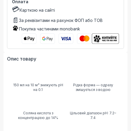
Оплата
💳
Карткою на сайті
📄
За реквізитами на рахунок ФОП або ТОВ
Покупка частинами monobank
Опис товару
150 мл на 10 м³ знижують pH
Рідка форма — одразу
на 0.1
змішується з водою
Соляна кислота з
Цільовий діапазон pH: 7.2–
концентрацією до 14%
7.4