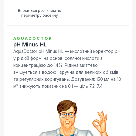
Вноситься розчином по
периметру басейну
AQUADOCTOR
pH Minus HL
AquaDoctor pH Minus HL — кислотний коректор pH
у рідкій формі на основі соляної кислоти з
концентрацією до 14%. Рідина миттєво
змішується з водою і зручна для великих обʼємів
та регулярних коригувань. Дозування: 150 мл на 10
м³ знижують показник на 0.1 — ціль 7.2–7.4.