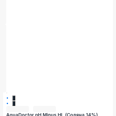
1
2
AquaDoctor pH Minus HL (Соляна 14%)