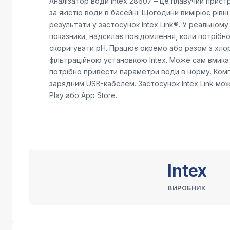
Аналізатор води Intex 28607 – це плавучий прист
за якістю води в басейні. Щогодини вимірює рівн
результати у застосунок Intex Link®. У реальному
показники, надсилає повідомлення, коли потрібн
скоригувати pH. Працює окремо або разом з хло
фільтраційною установкою Intex. Може сам вмика
потрібно привести параметри води в норму. Ком
зарядним USB-кабелем. Застосунок Intex Link мо
Play або App Store.
Intex
ВИРОБНИК