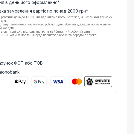
ня в день його оформлення*
вка замовлення вартістю понад
2000
грн*
 робочий день до 13:00, ми надішлемо його цього ж дня. Зазвичай посилку
 дня.
00, відправляються наступного робочого дня. Але ми докладаємо максимум
й же день.
 та святкові дні, відправляються в найближчий робочий день.
:00, коли замовлення буде повністю зібране та передане службі
рахунок ФОП або ТОВ
 monobank