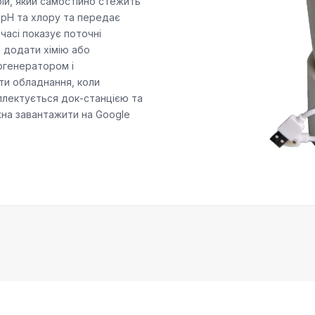
рій, який самостійно стежить
і pH та хлору та передає
 часі показує поточні
о додати хімію або
ргенератором і
ти обладнання, коли
плектується док-станцією та
жна завантажити на Google