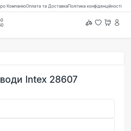
ро Компанію
Оплата та Доставка
Політика конфіденційності
60
60
води Intex 28607