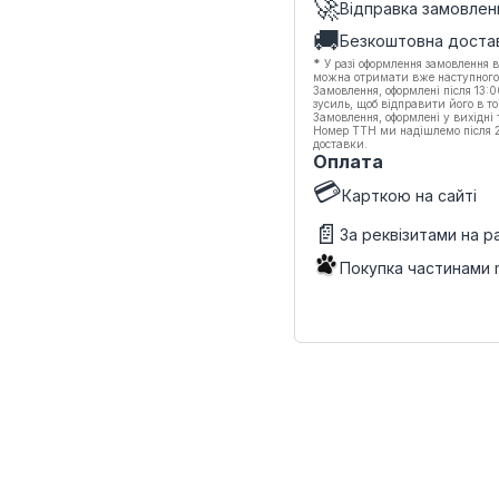
🚀
Відправка замовлен
🚚
Безкоштовна доста
*
У разі оформлення замовлення в
можна отримати вже наступного
Замовлення, оформлені після 13:
зусиль, щоб відправити його в то
Замовлення, оформлені у вихідні
Номер ТТН ми надішлемо після 20
доставки.
Оплата
💳
Карткою на сайті
📄
За реквізитами на 
Покупка частинами