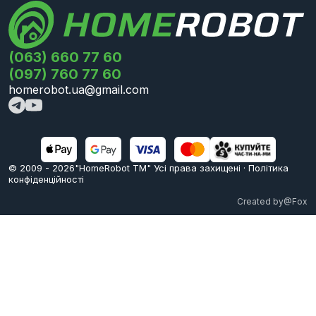
(063) 660 77 60
(097) 760 77 60
homerobot.ua@gmail.com
© 2009 -
2026
"HomeRobot ТМ" Усi права захищені
·
Політика
конфіденційності
Created by
@Fox