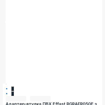
1
2
Адаптер-втулка ПВХ Effast RGRAFR050E з