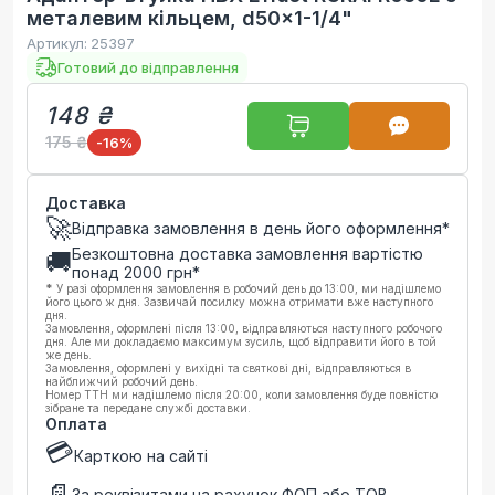
металевим кільцем, d50x1-1/4"
Артикул:
25397
Готовий до відправлення
148 ₴
175 ₴
-16
%
Доставка
🚀
Відправка замовлення в день його оформлення*
Безкоштовна доставка замовлення вартістю
🚚
понад
2000
грн*
*
У разі оформлення замовлення в робочий день до 13:00, ми надішлемо
його цього ж дня. Зазвичай посилку можна отримати вже наступного
дня.
Замовлення, оформлені після 13:00, відправляються наступного робочого
дня. Але ми докладаємо максимум зусиль, щоб відправити його в той
же день.
Замовлення, оформлені у вихідні та святкові дні, відправляються в
найближчий робочий день.
Номер ТТН ми надішлемо після 20:00, коли замовлення буде повністю
зібране та передане службі доставки.
Оплата
💳
Карткою на сайті
📄
За реквізитами на рахунок ФОП або ТОВ