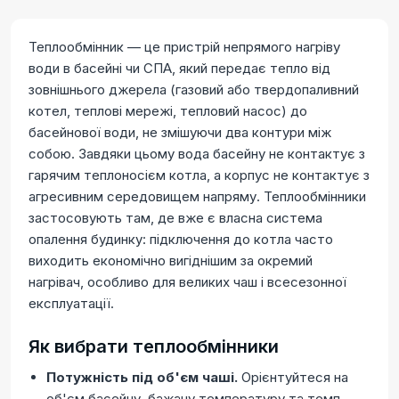
Теплообмінник — це пристрій непрямого нагріву
води в басейні чи СПА, який передає тепло від
зовнішнього джерела (газовий або твердопаливний
котел, теплові мережі, тепловий насос) до
басейнової води, не змішуючи два контури між
собою. Завдяки цьому вода басейну не контактує з
гарячим теплоносієм котла, а корпус не контактує з
агресивним середовищем напряму. Теплообмінники
застосовують там, де вже є власна система
опалення будинку: підключення до котла часто
виходить економічно вигіднішим за окремий
нагрівач, особливо для великих чаш і всесезонної
експлуатації.
Як вибрати теплообмінники
Потужність під об'єм чаші.
Орієнтуйтеся на
об'єм басейну, бажану температуру та темп