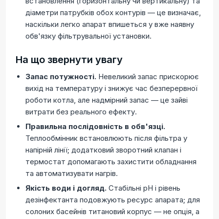
встановлення (горизонтальну чи вертикальну) та
діаметри патрубків обох контурів — це визначає,
наскільки легко апарат впишеться у вже наявну
обв'язку фільтрувальної установки.
На що звернути увагу
Запас потужності.
Невеликий запас прискорює
вихід на температуру і знижує час безперервної
роботи котла, але надмірний запас — це зайві
витрати без реального ефекту.
Правильна послідовність в обв'язці.
Теплообмінник встановлюють після фільтра у
напірній лінії; додатковий зворотний клапан і
термостат допомагають захистити обладнання
та автоматизувати нагрів.
Якість води і догляд.
Стабільні pH і рівень
дезінфектанта подовжують ресурс апарата; для
солоних басейнів титановий корпус — не опція, а