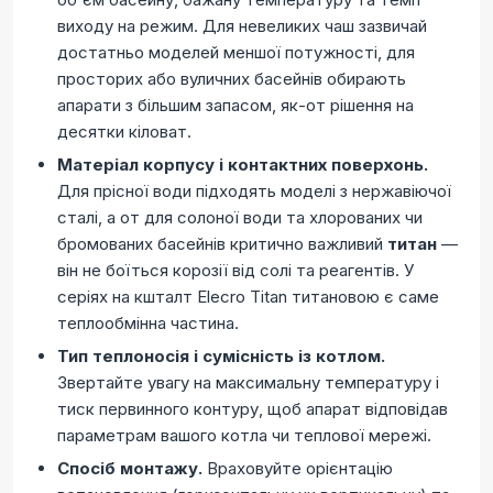
виходу на режим. Для невеликих чаш зазвичай
достатньо моделей меншої потужності, для
просторих або вуличних басейнів обирають
апарати з більшим запасом, як-от рішення на
десятки кіловат.
Матеріал корпусу і контактних поверхонь.
Для прісної води підходять моделі з нержавіючої
сталі, а от для солоної води та хлорованих чи
бромованих басейнів критично важливий
титан
—
він не боїться корозії від солі та реагентів. У
серіях на кшталт Elecro Titan титановою є саме
теплообмінна частина.
Тип теплоносія і сумісність із котлом.
Звертайте увагу на максимальну температуру і
тиск первинного контуру, щоб апарат відповідав
параметрам вашого котла чи теплової мережі.
Спосіб монтажу.
Враховуйте орієнтацію