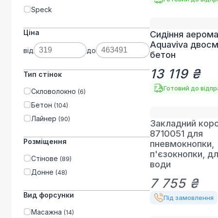
Speck
Ціна
Сидіння аером
Aquaviva двосм
від
до
бетон
13 119 ₴
Тип стінок
Готовий до відп
Скловолокно
(
6
)
Бетон
(
104
)
Лайнер
(
90
)
Закладний короб
8710051 для
Розміщення
пневмокнопки,
п'єзокнопки, д
Стінове
(
89
)
води
Донне
(
48
)
7 755 ₴
Вид форсунки
Під замовлення
Масажна
(
14
)