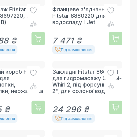
аж Fitstar
Фланцеве з'єднання
8697220, 1.5
Fitstar 8880220 для
 В)
водоспаду I-Jet
88 ₴
7 471 ₴
овлення
Під замовлення
й короб Fitstar
Закладні Fitstar 8662251
 для
для гидромасажу Combi-
опки,
Whirl 2, під форсунки ВР
пки, нержавіюча
2", для солоної води
5 ₴
24 296 ₴
овлення
Під замовлення