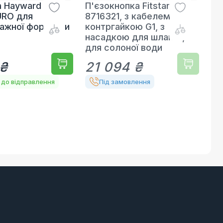
а Hayward
П'єзокнопка Fitstar
URO для
8716321, з кабелем 5 м,
ажної форсунки
контргайкою G1, з
насадкою для шланга,
для солоної води
 ₴
21 094 ₴
 до відправлення
Під замовлення