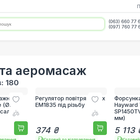
П
(063) 660 77 
(097) 760 77 
 та аеромасаж
в:
180
ажне
Регулятор повітря Emaux
Форсунк
е (Ø280)
EM1835 під різьбу
Hayward 
рсальний
SP1450TV
мм)
374 ₴
5 113 
равлення
Готовий до відправлення
Готовий