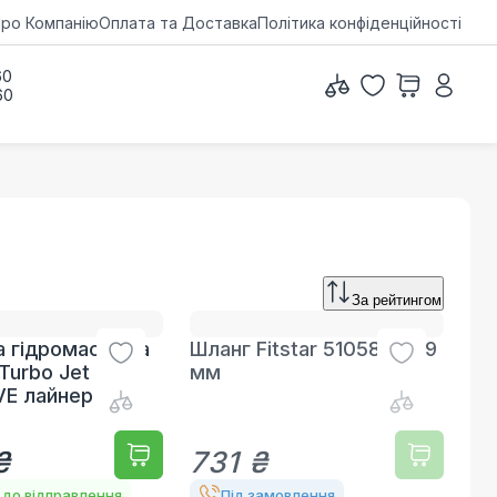
ро Компанію
Оплата та Доставка
Політика конфіденційності
60
60
За рейтингом
а гідромасажна
Шланг Fitstar 510580, d19
Turbo Jet
мм
E лайнер (50
₴
731 ₴
 до відправлення
Під замовлення