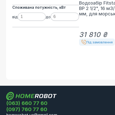
Водозабір Fitsta
Споживана потужність, кВт
ВР 2 1/2", 16 м3
мм, для морськ
від
до
31 810 ₴
Під замовлення
(063) 660 77 60
(097) 760 77 60
homerobot.ua@gmail.com