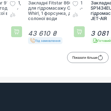
r 9161021,
Закладні Fitstar 8660051
Закладн
/год, 200
для гідромасажу Combi-
SP1434E
ої води
Whirl, 1 форсунка, для
гідромас
солоної води
JET-AIR
43 610 ₴
3 081
Під замовлення
Готовий
Показати більше