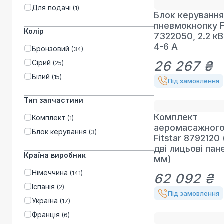
Для подачі
(
1
)
Блок керування
пневмокнопку F
Колір
7322050, 2.2 кВ
4-6 А
Бронзовий
(
34
)
Сірий
26 267 ₴
(
25
)
Білий
(
15
)
Під замовлення
Тип запчастини
Комплект
Комплект
(
1
)
аеромасажного
Блок керування
(
3
)
Fitstar 8792120 
дві лицьові пан
Країна виробник
мм)
Німеччина
(
141
)
62 092 ₴
Іспанія
(
2
)
Під замовлення
Україна
(
17
)
Франція
(
6
)