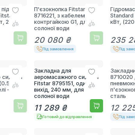
 під
П'єзокнопка Fitstar
Гідромас
itstar
8716221, з кабелем 5 м,
Standard 
т, 230 В,
контргайкою G1, для
кВт, (220
солоної води
20 080 ₴
235 2
Під замовлення
Під зам
Закладна для
Закладни
 сидіння
аеромасажного сидіння
8710020
(0.5 кВт,
Fitstar 8795151, один
пневмокн
елі – 250
вихід, 240 мм, для
п'єзокно
солоної води
сталь
11 289 ₴
12 22
Готовий до відправлення
Під зам