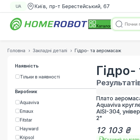
Київ, пр-т Берестейський, 67
UA
Каталог
Головна
Закладні деталі
Гідро- та аеромасаж
Наявність
Гідро-
Тільки в наявності
Результаті
Виробник
Плато аеромас
Aquaviva
Aquaviva кругл
AISI-304, уніве
Emaux
2"
Fitstar
12 103 ₴
Hayward
Kripsol
Готовий до відп