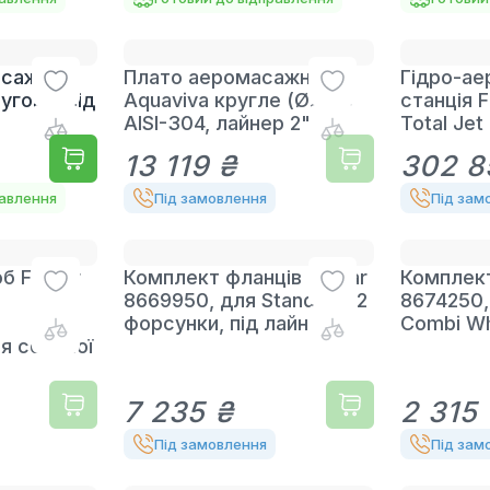
асажне
Плато аеромасажне
Гідро-а
угове, під
Aquaviva кругле (Ø200)
станція F
AISI-304, лайнер 2"
Total Jet
13 119 ₴
302 8
равлення
Під замовлення
Під зам
 Fitstar
Комплект фланців Fitstar
Комплект
8669950, для Standard, 2
8674250,
форсунки, під лайнер
Combi Wh
ля солоної
7 235 ₴
2 315
Під замовлення
Під зам