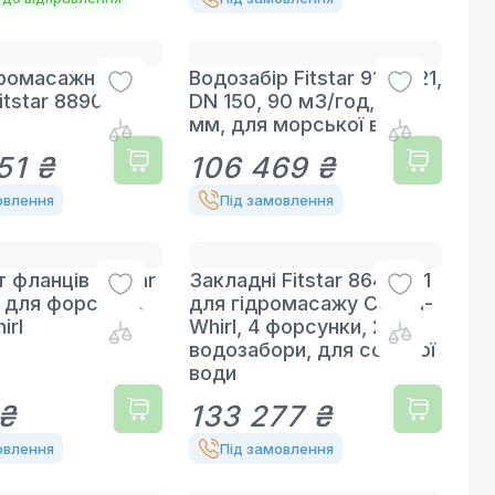
еромасажна
Водозабір Fitstar 9164021,
itstar 8890120
DN 150, 90 м3/год, 485
мм, для морської води
51 ₴
106 469 ₴
овлення
Під замовлення
 фланців Fitstar
Закладні Fitstar 8640051
 для форсунок
для гідромасажу Combi-
irl
Whirl, 4 форсунки, 2
водозабори, для солоної
води
 ₴
133 277 ₴
овлення
Під замовлення