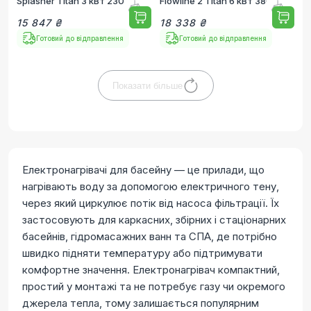
Splasher Titan 3 кВт 230 В
Flowline 2 Titan 6 кВт 380 В
15 847 ₴
18 338 ₴
Готовий до відправлення
Готовий до відправлення
Показати більше
Електронагрівачі для басейну — це прилади, що
нагрівають воду за допомогою електричного тену,
через який циркулює потік від насоса фільтрації. Їх
застосовують для каркасних, збірних і стаціонарних
басейнів, гідромасажних ванн та СПА, де потрібно
швидко підняти температуру або підтримувати
комфортне значення. Електронагрівач компактний,
простий у монтажі та не потребує газу чи окремого
джерела тепла, тому залишається популярним