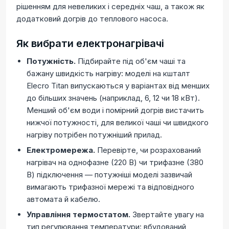
рішенням для невеликих і середніх чаш, а також як
додатковий догрів до теплового насоса.
Як вибрати електронагрівачі
Потужність.
Підбирайте під об'єм чаші та
бажану швидкість нагріву: моделі на кшталт
Elecro Titan випускаються у варіантах від менших
до більших значень (наприклад, 6, 12 чи 18 кВт).
Менший об'єм води і помірний догрів вистачить
нижчої потужності, для великої чаші чи швидкого
нагріву потрібен потужніший прилад.
Електромережа.
Перевірте, чи розрахований
нагрівач на однофазне (220 В) чи трифазне (380
В) підключення — потужніші моделі зазвичай
вимагають трифазної мережі та відповідного
автомата й кабелю.
Управління термостатом.
Звертайте увагу на
тип регулювання температури: вбудований