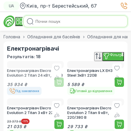
Київ, пр-т Берестейський, 67
UA
Головна
Обладнання для басейнів
Обладнання для нагр
Електронагрівачі
Фільтр
0
Результатів:
18
Електронагрівач Elecro
Електронагрівач LX EH30-R1
Evolution 2 Titan 24 кВт, 380 В
Steel 3кВт 220В
35 934 ₴
5 589 ₴
Під замовлення
Готовий до відправлення
Електронагрівач Elecro
Електронагрівач Elecro
Evolution 2 Titan 3 кВт 220 В
Evolution 2 Titan 9 кВт,
220/380 В
23 373 ₴
-11
%
21 035 ₴
29 733 ₴