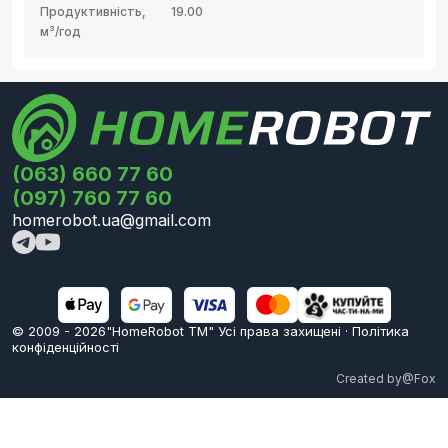
Продуктивність,
19.00
м³/год
(063) 660 77 60
(097) 760 77 60
homerobot.ua@gmail.com
© 2009 -
2026
"HomeRobot ТМ" Усi права захищені
·
Політика
конфіденційності
Created by
@Fox