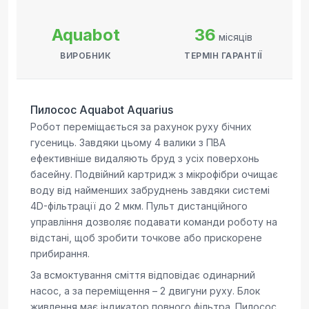
Aquabot
36
місяців
ВИРОБНИК
ТЕРМІН ГАРАНТІЇ
Пилосос Aquabot Aquarius
Робот переміщається за рахунок руху бічних
гусениць. Завдяки цьому 4 валики з ПВА
ефективніше видаляють бруд з усіх поверхонь
басейну. Подвійний картридж з мікрофібри очищає
воду від найменших забруднень завдяки системі
4D-фільтрації до 2 мкм. Пульт дистанційного
управління дозволяє подавати команди роботу на
відстані, щоб зробити точкове або прискорене
прибирання.
За всмоктування сміття відповідає одинарний
насос, а за переміщення – 2 двигуни руху. Блок
живлення має індикатор повного фільтра. Пилосос