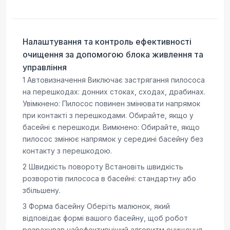
Налаштування та контроль ефективності
очищення за допомогою блока живлення та
управління
1 Автовизначення Виключає застрягання пилососа
на перешкодах: донних стоках, сходах, драбинах.
Увімкнено: Пилосос повинен змінювати напрямок
при контакті з перешкодами. Обирайте, якщо у
басейні є перешкоди. Вимкнено: Обирайте, якщо
пилосос змінює напрямок у середині басейну без
контакту з перешкодою.
2 Швидкість повороту Встановіть швидкість
розворотів пилососа в басейні: стандартну або
збільшену.
3 Форма басейну Оберіть малюнок, який
відповідає формі вашого басейну, щоб робот
розрахував найефективніший алгоритм очищення.