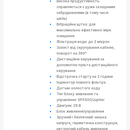
Висока продуктивність:
справляється з дуже складними
забрудненнями (в тому числі
цвіль)
Вібраційна щітка: для
максимально ефективної міри
очищення
Фільтрація води: до 2 мікрон
Захист від скручування кабелю,
поворот на 360°
Дистанційне керування за
допомогою пульта дистанційного
керування
Відстрочка старту на 2 години
Індикатор повного фільтра
Датчик холостого ходу
Тип блоку живлення та
управління: SPS500/Jupiter
Двигуни: 29 В
Блок живлення/управління
Зручний і безпечний: низька
напруга, герметична конструкція,
нетонучий кабель живлення