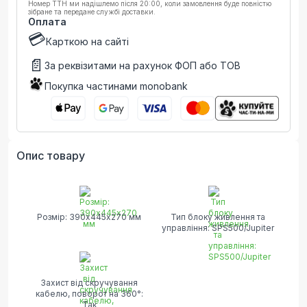
Номер ТТН ми надішлемо після 20:00, коли замовлення буде повністю
зібране та передане службі доставки.
Оплата
💳
Карткою на сайті
📄
За реквізитами на рахунок ФОП або ТОВ
Покупка частинами monobank
Опис товару
Розмір: 390х445х270 мм
Тип блоку живлення та
управління: SPS500/Jupiter
Захист від скручування
кабелю, поворот на 360°:
Так