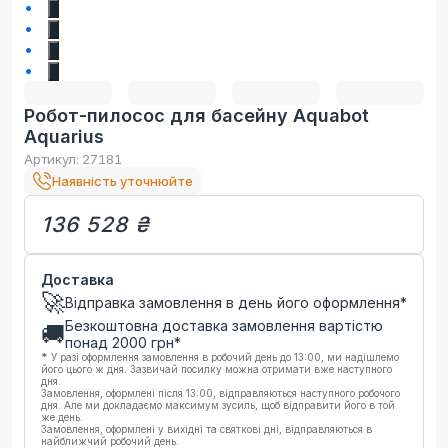
1
2
3
4
Робот-пилосос для басейну Aquabot
Aquarius
Артикул:
27181
Наявність уточнюйте
136 528 ₴
Доставка
🚀
Відправка замовлення в день його оформлення*
Безкоштовна доставка замовлення вартістю
🚚
понад
2000
грн*
*
У разі оформлення замовлення в робочий день до 13:00, ми надішлемо
його цього ж дня. Зазвичай посилку можна отримати вже наступного
дня.
Замовлення, оформлені після 13:00, відправляються наступного робочого
дня. Але ми докладаємо максимум зусиль, щоб відправити його в той
же день.
Замовлення, оформлені у вихідні та святкові дні, відправляються в
найближчий робочий день.