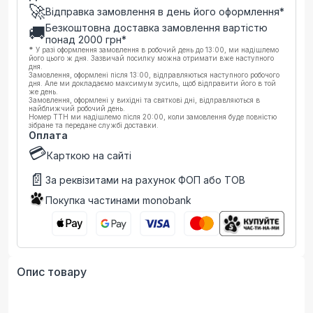
🚀
Відправка замовлення в день його оформлення*
Безкоштовна доставка замовлення вартістю
🚚
понад
2000
грн*
*
У разі оформлення замовлення в робочий день до 13:00, ми надішлемо
його цього ж дня. Зазвичай посилку можна отримати вже наступного
дня.
Замовлення, оформлені після 13:00, відправляються наступного робочого
дня. Але ми докладаємо максимум зусиль, щоб відправити його в той
же день.
Замовлення, оформлені у вихідні та святкові дні, відправляються в
найближчий робочий день.
Номер ТТН ми надішлемо після 20:00, коли замовлення буде повністю
зібране та передане службі доставки.
Оплата
💳
Карткою на сайті
📄
За реквізитами на рахунок ФОП або ТОВ
Покупка частинами monobank
Опис товару