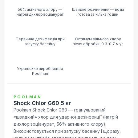
56% активного хлору —
Швидке розчинення — вода
натрій дихлорізоціанурат
готова за кілька годин
Первинна дезінфекція при
Оптимум вільного хлору
запуску басейну
після обробки: 0.3–0.7 мг/л
Українське виробництво
Poolman
POOLMAN
Shock Chlor G60 5 кг
Poolman Shock Chlor G60 — гранульований
«швидкий» хлор для ударної дезінфекції (натрій
дихлорізоціанурат, 56% активного хлору).
Використовується при запуску басейну і щоразу,