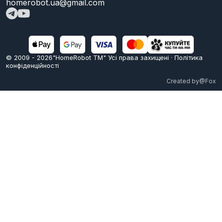
homerobot.ua@gmail.com
© 2009 -
2026
"HomeRobot ТМ" Усi права захищені
·
Політика
конфіденційності
Created by
@Fox