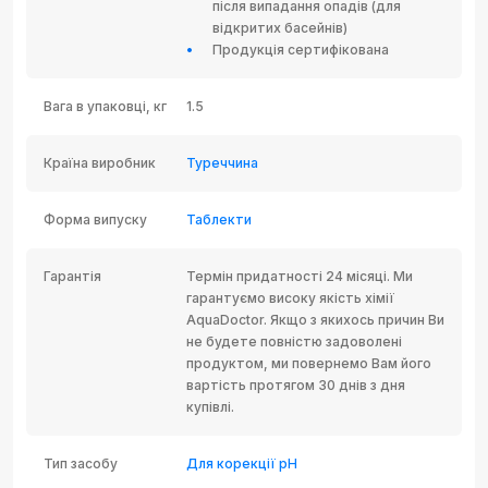
після випадання опадів (для
відкритих басейнів)
Продукція сертифікована
Вага в упаковці, кг
1.5
Країна виробник
Туреччина
Форма випуску
Таблекти
Гарантія
Термін придатності 24 місяці. Ми
гарантуємо високу якість хімії
AquaDoctor. Якщо з якихось причин Ви
не будете повністю задоволені
продуктом, ми повернемо Вам його
вартість протягом 30 днів з дня
купівлі.
Тип засобу
Для корекції рH