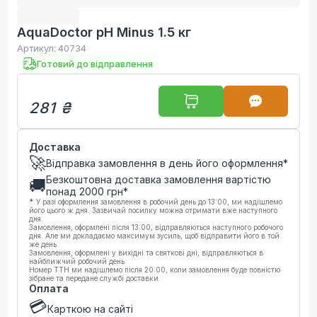
AquaDoctor pH Minus 1.5 кг
Артикул:
40734
Готовий до відправлення
281 ₴
Доставка
🚀
Відправка замовлення в день його оформлення*
Безкоштовна доставка замовлення вартістю
🚚
понад
2000
грн*
*
У разі оформлення замовлення в робочий день до 13:00, ми надішлемо
його цього ж дня. Зазвичай посилку можна отримати вже наступного
дня.
Замовлення, оформлені після 13:00, відправляються наступного робочого
дня. Але ми докладаємо максимум зусиль, щоб відправити його в той
же день.
Замовлення, оформлені у вихідні та святкові дні, відправляються в
найближчий робочий день.
Номер ТТН ми надішлемо після 20:00, коли замовлення буде повністю
зібране та передане службі доставки.
Оплата
💳
Карткою на сайті