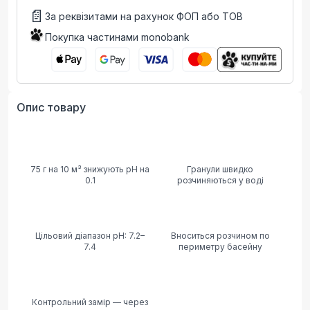
📄
За реквізитами на рахунок ФОП або ТОВ
Покупка частинами monobank
Опис товару
75 г на 10 м³ знижують pH на
Гранули швидко
0.1
розчиняються у воді
Цільовий діапазон pH: 7.2–
Вноситься розчином по
7.4
периметру басейну
Контрольний замір — через