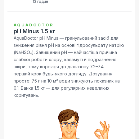
12 годин
AQUADOCTOR
pH Minus 1.5 кг
AquaDoctor pH Minus — гранульований засіб для
зниження рівня pH на основі гідросульфату натрію
(NaHSO₄). Завищений pH — найчастіша причина
слабкої роботи хлору, каламуті й подразнення
шкіри, тому корекція до діапазону 7.2–7.4 —
перший крок будь-якого догляду. Дозування
просте: 75 г на 10 м³ води знижують показник на
0.1. Банка 1.5 кг — для регулярних невеликих
коригувань.