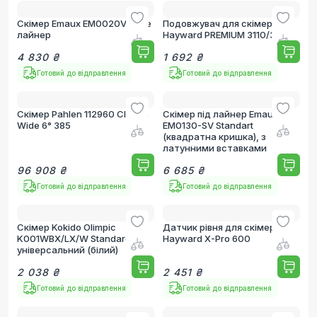
Скімер Emaux EM0020V Wide
Подовжувач для скімера
лайнер
Hayward PREMIUM 3110/3118
4 830 ₴
1 692 ₴
Готовий до відправлення
Готовий до відправлення
Скімер Pahlen 112960 Classic
Скімер під лайнер Emaux
Wide 6° 385
EM0130-SV Standart
(квадратна кришка), з
латунними вставками
96 908 ₴
6 685 ₴
Готовий до відправлення
Готовий до відправлення
Скімер Kokido Olimpic
Датчик рівня для скімера
K001WBX/LX/W Standard
Hayward X-Pro 600
універсальний (білий)
2 038 ₴
2 451 ₴
Готовий до відправлення
Готовий до відправлення