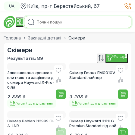
Київ, пр-т Берестейський, 67
UA
Головна
Закладні деталі
Скімери
Скімери
Фільтр
0
Результатів:
89
Заповнювана кришка з
Скімер Emaux EM0010V
плиткою та защіпкою для
Standard лайнер
скімера Hayward X-Pro 600,
біла
2 836 ₴
3 208 ₴
Готовий до відправлення
Готовий до відправлення
Скімер Pahlen 112999 Classic
Скімер Hayward 3111LG
A-LNR
Premiun Standart під лайнер