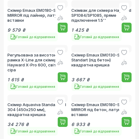
Скімер Emaux EM0180-SC
Скімвак для скімера Hayward
MIRROR під лайнер, латунні
SP1084/SP1085, пряме
вставки
підключення 1.5''
9 579 ₴
1 425 ₴
Готовий до відправлення
Готовий до відправлення
Регульована за висотою
Скімер Emaux EM0130-SC
рамка X-Line для скімера
Standart (під бетон)
Hayward X-Pro 600, світло-
квадратна кришка
сіра
1 615 ₴
3 667 ₴
Готовий до відправлення
Готовий до відправлення
Скімер Aquaviva Standart AISI
Скімер Emaux EM0180-SC
304 (450х250 мм),
MIRROR під бетон, латунні
квадратна кришка
вставки
34 276 ₴
6 933 ₴
Готовий до відправлення
Готовий до відправлення