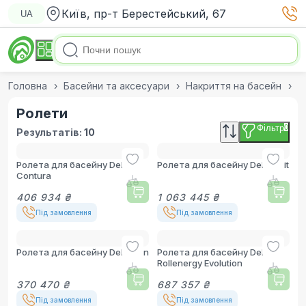
Київ, пр-т Берестейський, 67
UA
Головна
Басейни та аксесуари
Накриття на басейн
Р
Ролети
Фільтр
0
Результатів:
10
Ролета для басейну Del
Ролета для басейну Del Rollfit
Contura
406 934 ₴
1 063 445 ₴
Під замовлення
Під замовлення
Ролета для басейну Del Moon
Ролета для басейну Del
Rollenergy Evolution
370 470 ₴
687 357 ₴
Під замовлення
Під замовлення