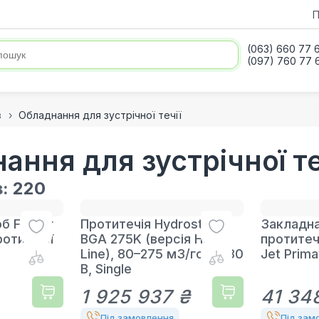
П
(063) 660 77 
(097) 760 77 
в
Обладнання для зустрічної течії
ання для зустрічної те
в:
220
б FitStar
Протитечія Hydrostar
Закладна
ротитечії
BGA 275K (версія High
протитеч
Line), 80–275 м3/год, 230
Jet Prim
В, Single
1 925 937 ₴
41 34
Під замовлення
Під зам