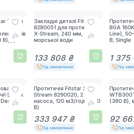
ar Taifun
Закладні деталі Fitstar
Протитеч
8280051 для протитечії
BGA 160K
елементів
X-Stream, 240 мм, для
Line), 50
 В), для
морської води
В, Single
133 808 ₴
1 375
Під замовлення
Під зам
ьова
Протитечія Fitstar X-
Протитеч
чії Speck
Stream 8290020, 2
WTB300T
Design 1
насоса, 120 м3/год, (380
(380 В), 
В)
333 947 ₴
92 66
Під замовлення
Під зам