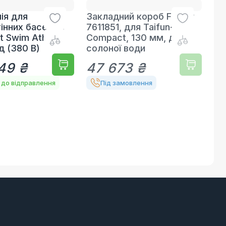
ія для
Закладний короб Fitstar
інних басейнів
7611851, для Taifun-
t Swim Athlete
Compact, 130 мм, для
д (380 В)
солоної води
49 ₴
47 673 ₴
 до відправлення
Під замовлення