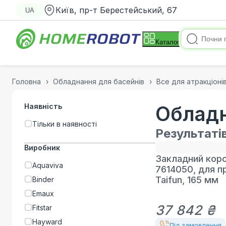
Київ, пр-т Берестейський, 67
UA
Каталог
Головна
Обладнання для басейнів
Все для атракціоні
Наявність
Обладн
Тільки в наявності
Результаті
Виробник
Закладний коро
Aquaviva
7614050, для п
Taifun, 165 мм
Binder
Emaux
37 842 ₴
Fitstar
Hayward
Під замовлення