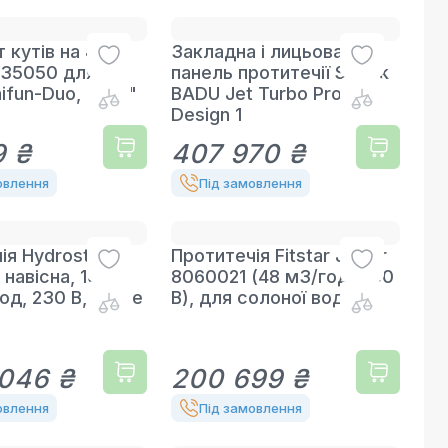
 кутів на 45°
Закладна і лицьова
7935050 для
панель протитечії Speck
aifun-Duo, 2-1/2"
BADU Jet Turbo Pro
Design 1
9 ₴
407 970 ₴
овлення
Під замовлення
ія Hydrostar
Протитечія Fitstar Junior
 навісна, 160–
8060021 (48 м3/год, 380
д, 230 В, Single
В), для солоної води
 046 ₴
200 699 ₴
овлення
Під замовлення