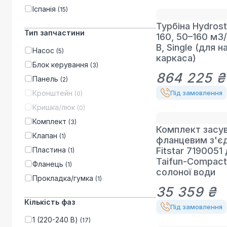
Іспанія
(
15
)
Турбіна Hydros
Тип запчастини
160, 50–160 м3
В, Single (для н
Насос
(
5
)
каркаса)
Блок керування
(
3
)
864 225 ₴
Панель
(
2
)
Кронштейн
Під замовлення
(
0
)
Кришка/люк
(
0
)
Комплект
(
3
)
Комплект засув
Клапан
(
1
)
фланцевим з'є
Пластина
Fitstar 7190051
(
1
)
Taifun-Compact
Фланець
(
1
)
солоної води
Прокладка/гумка
(
1
)
35 359 ₴
Кількість фаз
Під замовлення
1 (220-240 В)
(
17
)