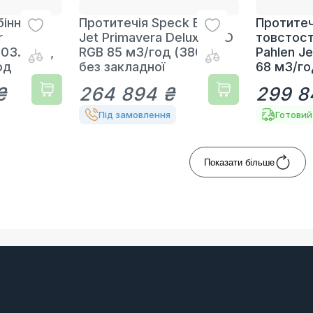
бінна
Протитечія Speck BADU
Протитеч
r
Jet Primavera Deluxe LED
товстост
03.090),
RGB 85 м3/год (380 В),
Pahlen Je
од
без закладної
68 м3/го
₴
264 894 ₴
299 8
Під замовлення
Готовий
Показати більше