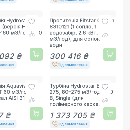
ія Hydrostar
Протитечія Fitstar Cyclon
 (версія High
8310121 (1 сопло, 1
–160 м3/год, 230
водозабір, 2.6 кВт, 63
м3/год), для солоної
води
 092 ₴
300 416 ₴
овлення
Під замовлення
ія Aquaviva
Турбіна Hydrostar BGA
 60 м3/год
275, 80–275 м3/год, 230
вал AISI 316
В, Single (для
полімерного каркаса)
7 ₴
1 373 705 ₴
овлення
Під замовлення