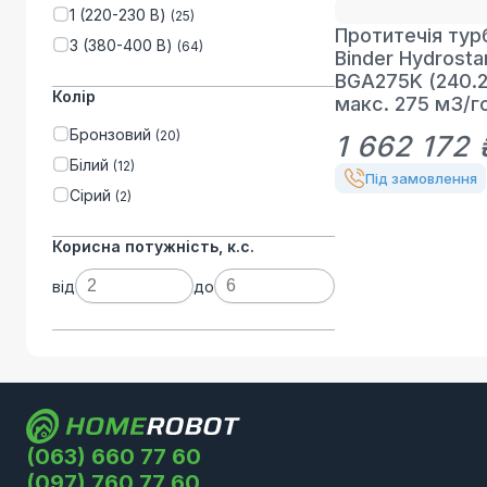
1 (220-230 В)
(
25
)
Протитечія тур
3 (380-400 В)
(
64
)
Binder Hydrosta
BGA275K (240.2
Колір
макс. 275 м3/г
Бронзовий
(
20
)
1 662 172 
Білий
(
12
)
Під замовлення
Сірий
(
2
)
Корисна потужність, к.с.
від
до
(063) 660 77 60
(097) 760 77 60