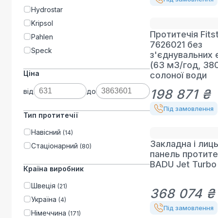
Hydrostar
Kripsol
Протитечія Fitst
Pahlen
7626021 без
Speck
з'єднувальних 
(63 м3/год, 380
Ціна
солоної води
198 871 ₴
від
до
Під замовлення
Тип протитечії
Навісний
(
14
)
Закладна і лиц
Стаціонарний
(
80
)
панель протите
BADU Jet Turbo 
Країна виробник
Швеція
(
21
)
368 074 ₴
Україна
(
4
)
Під замовлення
Німеччина
(
171
)