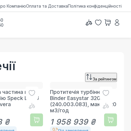
ро Компанію
Оплата та Доставка
Політика конфіденційності
60
60
чії
За рейтингом
 частина під
Протитечія турбінна
ію Speck BADU
Binder Easystar 320K
avera
(240.003.083), макс. 320
м3/год
8 ₴
1 958 939 ₴
овлення
Під замовлення