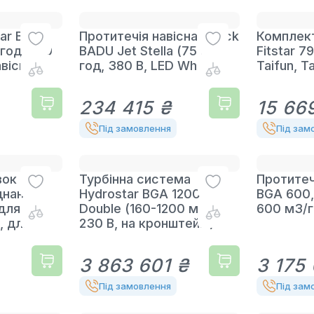
tar BGA
Протитечія навісна Speck
Комплект
/год, 230
BADU Jet Stella (75 м3/
Fitstar 
авісного
год, 380 В, LED White)
Taifun, T
234 415 ₴
15 66
Під замовлення
Під зам
ок із
Турбінна система
Протитеч
днанням
Hydrostar BGA 1200
BGA 600,
 для
Double (160-1200 м3/ч,
600 м3/го
, для
230 В, на кронштейні)
3 863 601 ₴
3 175
Під замовлення
Під зам