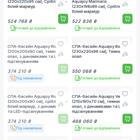
(220х220х95 см), Сріблясто-
Aquajoy Marmaris
білий мармур
(230х198х89 см), Сріблясто-
білий мармур
524 768 ₴
522 836 ₴
Готовий до відправлення
Готовий до відправлення
СПА-басейн Aquajoy Riviera
СПА-басейн Aquajoy Borneo
(200х200х90 см), темний
(230х230х96 см), Темний
опал, з динаміками та LED-
опал
підсвічуванням
374 210 ₴
550 068 ₴
Під замовлення
Готовий до відправлення
СПА-басейн Aquajoy Riviera
СПА-басейн Aquajoy Venice
(200х200х90 см), сріблясто-
(215х190х70 см), темний
білий мармур, з динаміками
опал, з динаміками та LED-
та LED-підсвічуванням
підсвічуванням
374 210 ₴
488 060 ₴
Під замовлення
Готовий до відправлення