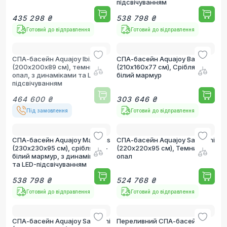
підсвічуванням
435 298 ₴
538 798 ₴
Готовий до відправлення
Готовий до відправлення
СПА-басейн Aquajoy Ibiza
СПА-басейн Aquajoy Bali
(200х200х89 см), темний
(210х160х77 см), Сріблясто-
опал, з динаміками та LED-
білий мармур
підсвічуванням
464 600 ₴
303 646 ₴
Під замовлення
Готовий до відправлення
СПА-басейн Aquajoy Maldives
СПА-басейн Aquajoy Santorini
(230х230х95 см), сріблясто-
(220х220х95 см), Темний
білий мармур, з динаміками
опал
та LED-підсвічуванням
538 798 ₴
524 768 ₴
Готовий до відправлення
Готовий до відправлення
СПА-басейн Aquajoy Santorini
Переливний СПА-басейн