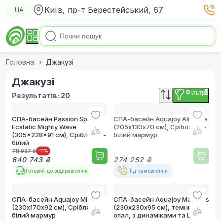
Київ, пр-т Берестейський, 67
UA
Головна
Джакузі
Джакузі
Фільтр
0
Результатів:
20
СПА-басейн Passion Spas
СПА-басейн Aquajoy Alicante
Ecstatic Mighty Wave
(205х130х70 см), Сріблясто-
(305x228x91 см), Сріблясто-
білий мармур
білий
711 937 ₴
-11
%
640 743 ₴
274 252 ₴
Готовий до відправлення
Під замовлення
СПА-басейн Aquajoy Miami
СПА-басейн Aquajoy Maldives
(230х170х92 см), Сріблясто-
(230х230х95 см), темний
білий мармур
опал, з динаміками та LED-