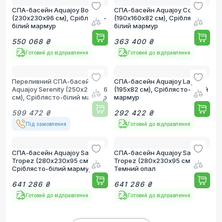
СПА-басейн Aquajoy Borneo
СПА-басейн Aquajoy Como
(230х230х96 см), Сріблясто-
(190х160х82 см), Сріблясто-
білий мармур
білий мармур
550 068 ₴
363 400 ₴
Готовий до відправлення
Готовий до відправлення
Переливний СПА-басейн
СПА-басейн Aquajoy Lagoon
Aquajoy Serenity (250х230х96
(195х82 см), Сріблясто-білий
см), Сріблясто-білий мармур
мармур
599 472 ₴
292 422 ₴
Під замовлення
Готовий до відправлення
СПА-басейн Aquajoy Saint-
СПА-басейн Aquajoy Saint-
Tropez (280х230х95 см),
Tropez (280х230х95 см),
Сріблясто-білий мармур
Темний опал
641 286 ₴
641 286 ₴
Готовий до відправлення
Готовий до відправлення