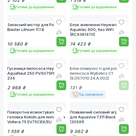
2 102 ₴
1 518 ₴
Готовий до відправлення
Готовий до відправлення
Запасний мотор для Pool
Блок живлення Hayward
Blaster Lithium 11.1 В
AquaVac 600, без WiFi
(RCX361470)
10 580 ₴
74 423 ₴
Готовий до відправлення
Готовий до відправлення
Гусениця пилососа Hayward
Блок плавучості для робота-
AquaNaut 250 PVX075PK2-
пилососа Wybotics C1
234
(S.OS7010.24.A.002)
2 968 ₴
131 ₴
Готовий до відправлення
Під замовлення
Поворотна всмоктувальна
Плаваючий силовий агрегат
головка Kokido для пилососа
для Aquaviva 7311 Black Pearl
Voltera 75 EV75CBX/EU
(30591)
1 559 ₴
9 062 ₴