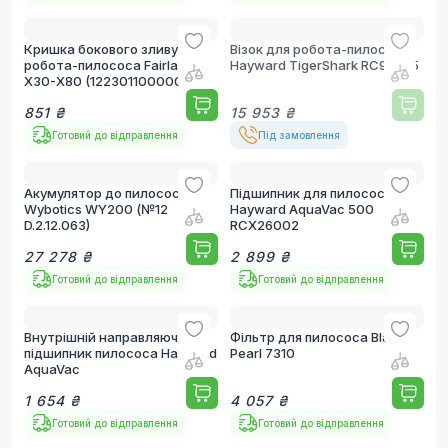
Кришка бокового зливу для
Візок для робота-пилососа
робота-пилососа Fairland
Hayward TigerShark RC99385
X30-X80 (1223011000002)
851 ₴
15 953 ₴
Готовий до відправлення
Під замовлення
Акумулятор до пилососа
Підшипник для пилососа
Wybotics WY200 (№12
Hayward AquaVac 500
D.2.12.063)
RCX26002
27 278 ₴
2 899 ₴
Готовий до відправлення
Готовий до відправлення
Внутрішній направляючий
Фільтр для пилососа Black
підшипник пилососа Hayward
Pearl 7310
AquaVac
1 654 ₴
4 057 ₴
Готовий до відправлення
Готовий до відправлення