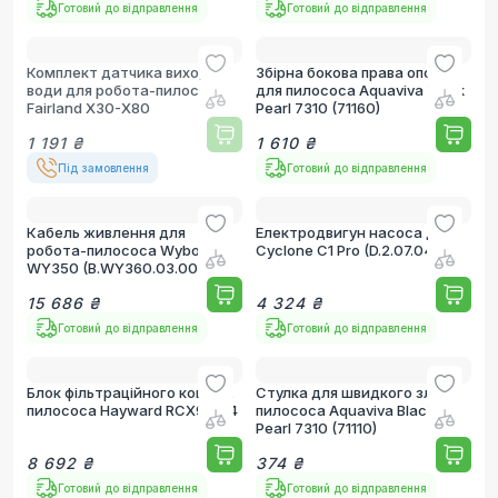
Готовий до відправлення
Готовий до відправлення
Комплект датчика виходу з
Збірна бокова права опора
води для робота-пилососа
для пилососа Aquaviva Black
Fairland X30-X80
Pearl 7310 (71160)
1 191 ₴
1 610 ₴
Під замовлення
Готовий до відправлення
Кабель живлення для
Електродвигун насоса для
робота-пилососа Wybotics
Cyclone C1 Pro (D.2.07.047)
WY350 (B.WY360.03.002)
15 686 ₴
4 324 ₴
Готовий до відправлення
Готовий до відправлення
Блок фільтраційного кошика
Стулка для швидкого зливу
пилососа Hayward RCX97414
пилососа Aquaviva Black
Pearl 7310 (71110)
8 692 ₴
374 ₴
Готовий до відправлення
Готовий до відправлення