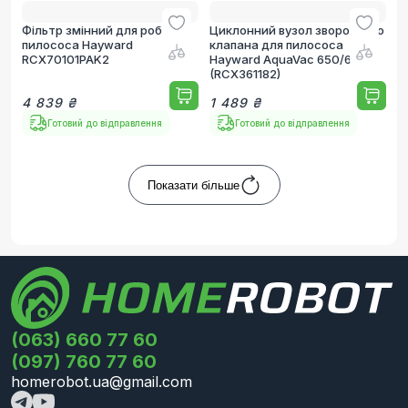
Фільтр змінний для робота-
Циклонний вузол зворотного
пилососа Hayward
клапана для пилососа
RCX70101PAK2
Hayward AquaVac 650/600
(RCX361182)
4 839 ₴
1 489 ₴
Готовий до відправлення
Готовий до відправлення
Показати більше
(063) 660 77 60
(097) 760 77 60
homerobot.ua@gmail.com