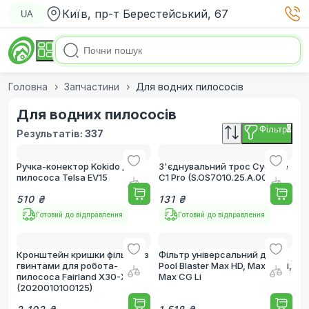
Київ, пр-т Берестейський, 67
UA
Головна
Запчастини
Для водних пилососів
Для водних пилососів
Фільтр
0
Результатів:
337
Ручка-конектор Kokido для
З'єднувальний трос Cyclone
пилососа Telsa EV15
C1 Pro (S.OS7010.25.A.002)
510 ₴
131 ₴
Готовий до відправлення
Готовий до відправлення
Кронштейн кришки фільтра з
Фільтр універсальний для
гвинтами для робота-
Pool Blaster Max HD, Max HD Li,
пилососа Fairland X30-X80
Max CG Li
(2020010100125)