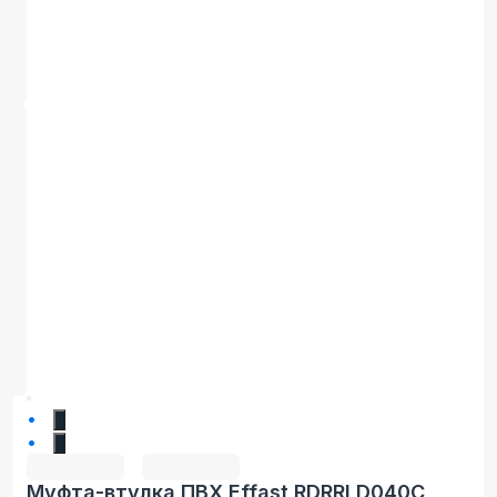
1
2
Муфта-втулка ПВХ Effast RDRRLD040C