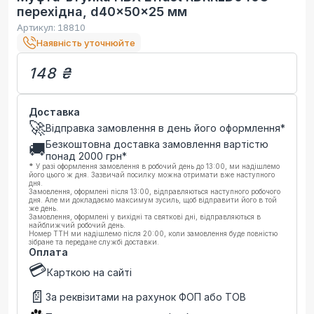
перехідна, d40x50x25 мм
Артикул:
18810
Наявність уточнюйте
148 ₴
Доставка
🚀
Відправка замовлення в день його оформлення*
Безкоштовна доставка замовлення вартістю
🚚
понад
2000
грн*
*
У разі оформлення замовлення в робочий день до 13:00, ми надішлемо
його цього ж дня. Зазвичай посилку можна отримати вже наступного
дня.
Замовлення, оформлені після 13:00, відправляються наступного робочого
дня. Але ми докладаємо максимум зусиль, щоб відправити його в той
же день.
Замовлення, оформлені у вихідні та святкові дні, відправляються в
найближчий робочий день.
Номер ТТН ми надішлемо після 20:00, коли замовлення буде повністю
зібране та передане службі доставки.
Оплата
💳
Карткою на сайті
📄
За реквізитами на рахунок ФОП або ТОВ