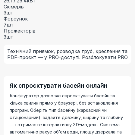
26.1 / 25.4
кВт
Скімерів
3
шт
Форсунок
7
шт
Прожекторів
3
шт
Технічний приямок, розводка труб, креслення та
PDF-проєкт — у PRO-доступі.
Розблокувати PRO
Як спроєктувати басейн онлайн
Конфігуратор дозволяє спроєктувати басейн за
кілька хвилин прямо у браузері, без встановлення
програм. Оберіть тип басейну (каркасний чи
стаціонарний), задайте довжину, ширину та глибину
— і отримаєте інтерактивну 3D-модель. Система
автоматично рахує обʼєм води, площу дзеркала та