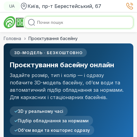
Київ, пр-т Берестейський, 67
UA
Головна
Проєктування басейну
3D-МОДЕЛЬ · БЕЗКОШТОВНО
Проєктування басейну онлайн
Задайте розмір, тип і колір — і одразу
побачите 3D-модель басейну, обʼєм води та
автоматичний підбір обладнання за нормами.
Для каркасних і стаціонарних басейнів.
3D у реальному часі
Підбір обладнання за нормами
Обʼєм води та кошторис одразу