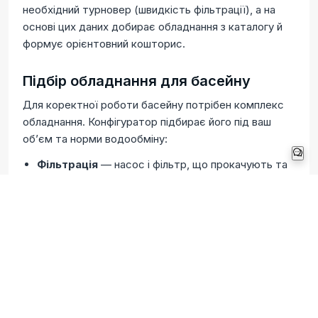
необхідний турновер (швидкість фільтрації), а на
основі цих даних добирає обладнання з каталогу й
формує орієнтовний кошторис.
Підбір обладнання для басейну
Для коректної роботи басейну потрібен комплекс
обладнання. Конфігуратор підбирає його під ваш
обʼєм та норми водообміну:
Фільтрація
— насос і фільтр, що прокачують та
очищують воду від механічних домішок.
Нагрів
— тепловий насос або електронагрівач
для комфортної температури та довшого сезону
купання.
Дезінфекція
— хлоргенератор або
ультрафіолетова установка, що знезаражують
воду з мінімумом хімії.
Водообмін
— скімери для забору води з