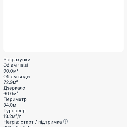
Розрахунки
Об'єм чаші
90
.0
м³
Об'єм води
72
.9
м³
Дзеркало
60
.0
м²
Периметр
34
.0
м
Турновер
18
.2
м³/г
Нагрів: старт / підтримка